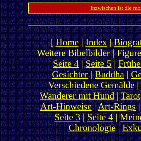
Inzwischen ist die mo
[
Home
|
Index
|
Biogra
Weitere Bibelbilder
| Figure
Seite 4
|
Seite 5
|
Frühe
Gesichter
|
Buddha
|
Ge
Verschiedene Gemälde
Wanderer mit Hund
|
Tarot
Art-Hinweise
|
Art-Rings
|
Seite 3
|
Seite 4
|
Meine
Chronologie
|
Exku