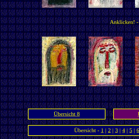
Anklicken! -
Übersicht 8
Übersicht -
1
|
2
|
3
|
4
|
5
|