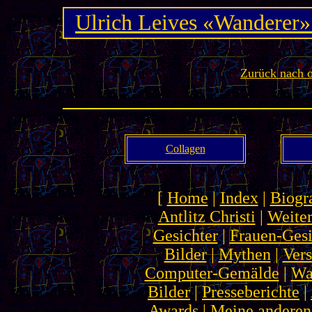
Ulrich Leives «Wander
Zurück nach 
Collagen
[
Home
|
Index
|
Biogr
Antlitz Christi
|
Weiter
Gesichter
|
Frauen-Gesi
Bilder
|
Mythen
|
Ver
Computer-Gemälde
|
Wa
Bilder
|
Presseberichte
|
Awards
|
Meine anderen