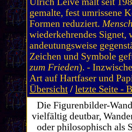
Ulrich Leive malt seit 19
gemalte, fest umrissene 
Formen reduziert.
Mensch
wiederkehrendes Signet, 
andeutungsweise gegenstä
Zeichen und Symbole gefü
zum Frieden
). - Inzwisch
Art auf Hartfaser und Papi
Übersicht
/
letzte Seite -
Die Figurenbilder-Wande
vielfältig deutbar, Wande
oder philosophisch als 