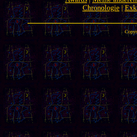
Chronologie
|
Exku
Copyr