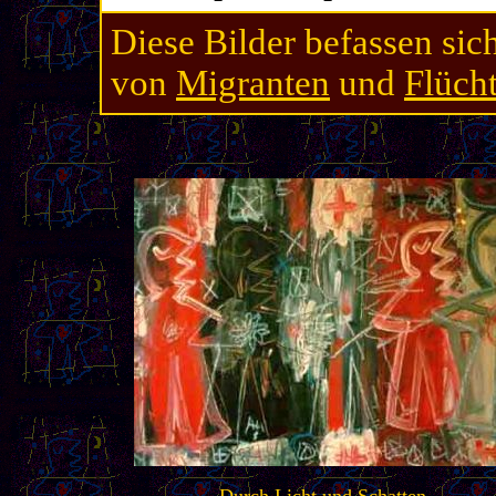
Diese Bilder befassen sic
von
Migranten
und
Flüch