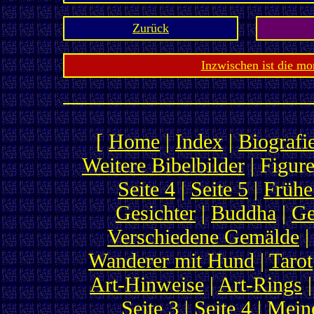
Zurück
Inzwischen ist die mo
[
Home
|
Index
|
Biografi
Weitere Bibelbilder
| Figure
Seite 4
|
Seite 5
|
Frühe
Gesichter
|
Buddha
|
Ge
Verschiedene Gemälde
Wanderer mit Hund
|
Tarot
Art-Hinweise
|
Art-Rings
|
Seite 3
|
Seite 4
|
Meine