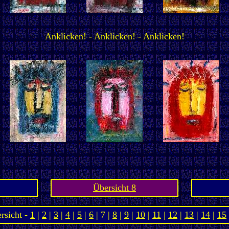
Anklicken! - Anklicken! - Anklicken!
Übersicht 8
rsicht -
1
|
2
|
3
|
4
|
5
|
6
| 7 |
8
|
9
|
10
|
11
|
12
|
13
|
14
|
15