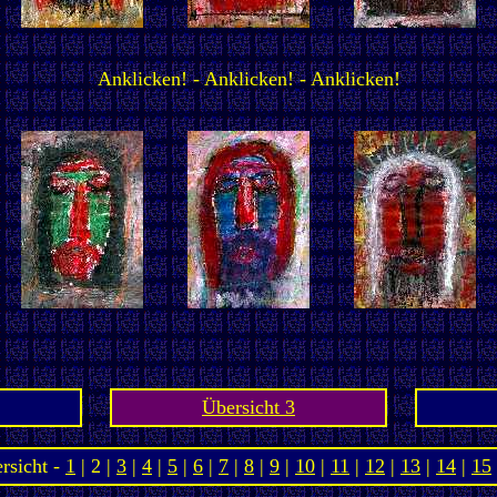
Anklicken! - Anklicken! - Anklicken!
Übersicht 3
rsicht -
1
| 2 |
3
|
4
|
5
|
6
|
7
|
8
|
9
|
10
|
11
|
12
|
13
|
14
|
15