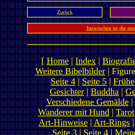
Zurück
Inzwischen ist die mo
[
Home
|
Index
|
Biografi
Weitere Bibelbilder
| Figure
Seite 4
|
Seite 5
|
Frühe
Gesichter
|
Buddha
|
Ge
Verschiedene Gemälde
Wanderer mit Hund
|
Tarot
Art-Hinweise
|
Art-Rings
|
Seite 3
|
Seite 4
|
Meine