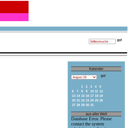
Kalender
1
2
3
4
5
6
7
8
9
10
11
12
13
14
15
16
17
18
19
20
21
22
23
24
25
26
27
28
29
30
31
aus aller Welt
Database Error. Please
contact the system