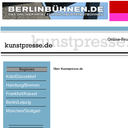
Über Kunstpresse.de
Regionen
Köln/Düsseldorf
Hamburg/Bremen
Frankfurt/Kassel
Berlin/Leipzig
München/Stuttgart