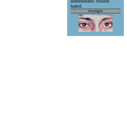
administrator. Session
halted.
Anzeigen