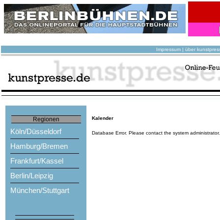
Impressum
|
über kunstpres
Kalender
Regionen
Köln/Düsseldorf
Database Error. Please contact the system administrator
Hamburg/Bremen
Frankfurt/Kassel
Berlin/Leipzig
München/Stuttgart