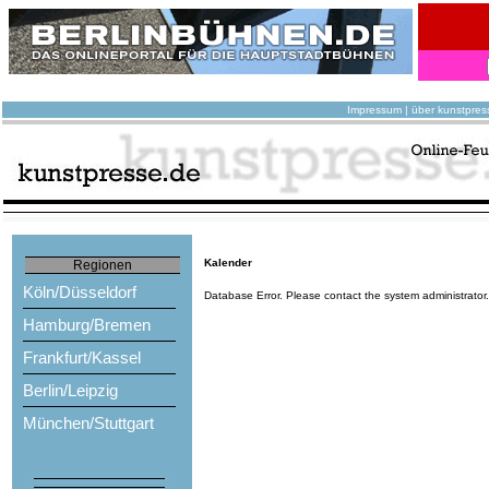
Impressum
|
über kunstpres
Kalender
Regionen
Köln/Düsseldorf
Database Error. Please contact the system administrator
Hamburg/Bremen
Frankfurt/Kassel
Berlin/Leipzig
München/Stuttgart