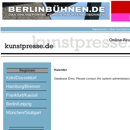
Impressum
|
über kunstpres
Kalender
Regionen
Köln/Düsseldorf
Database Error. Please contact the system administrator
Hamburg/Bremen
Frankfurt/Kassel
Berlin/Leipzig
München/Stuttgart