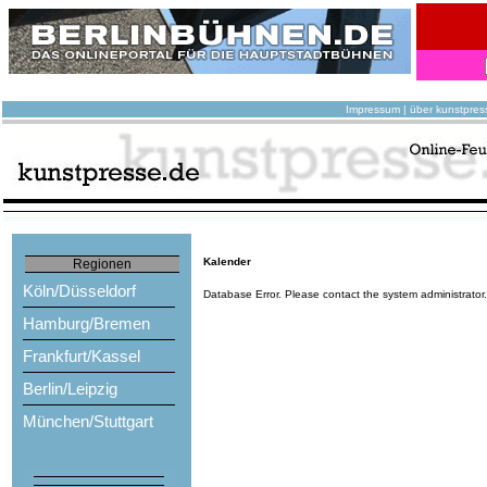
Impressum
|
über kunstpres
Kalender
Regionen
Köln/Düsseldorf
Database Error. Please contact the system administrator
Hamburg/Bremen
Frankfurt/Kassel
Berlin/Leipzig
München/Stuttgart