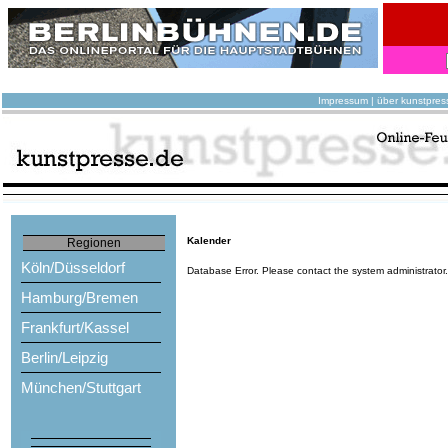
Impressum
|
über kunstpres
Kalender
Regionen
Köln/Düsseldorf
Database Error. Please contact the system administrator
Hamburg/Bremen
Frankfurt/Kassel
Berlin/Leipzig
München/Stuttgart