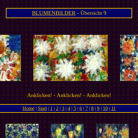
BLUMENBILDER
- Übersicht 9
Anklicken! - Anklicken! - Anklicken!
Home
|
Start
|
1
|
2
|
3
|
4
|
5
|
6
|
7
|
8
|
9
|
10
|
11