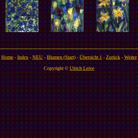
Home
-
Index
-
NEU
-
Blumen (Start)
-
Übersicht 1
-
Zurück
-
Weiter
Copyright ©
Ulrich Leive