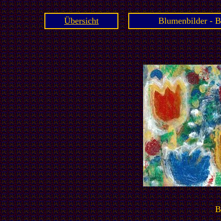
Übersicht
Blumenbilder - B
B