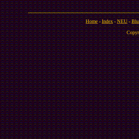
Home
-
Index
-
NEU
-
Blu
Copyr