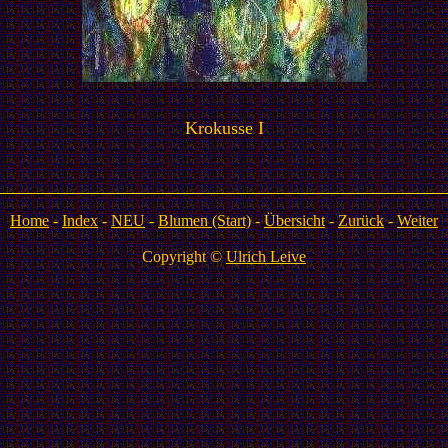
Krokusse I
Home
-
Index
-
NEU
-
Blumen (Start)
-
Übersicht
-
Zurück
-
Weiter
Copyright ©
Ulrich Leive