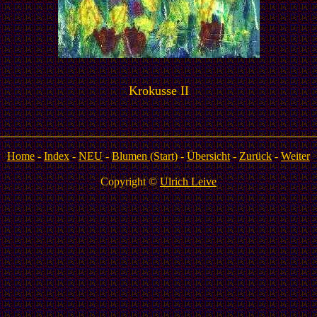
Krokusse II
Home
-
Index
-
NEU
-
Blumen (Start)
-
Übersicht
-
Zurück
-
Weiter
Copyright ©
Ulrich Leive