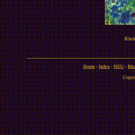
Klei
Home
-
Index
-
NEU
-
Blu
Copyr