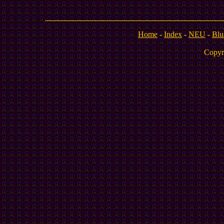
Home
-
Index
-
NEU
-
Blu
Copyr