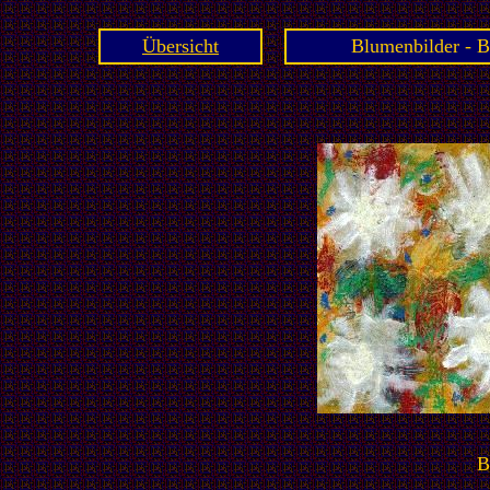
Übersicht
Blumenbilder - B
B