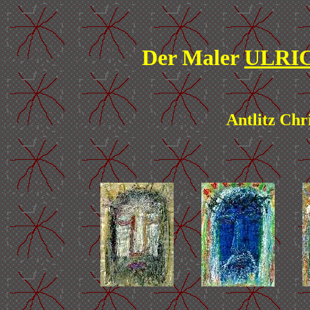
Der Maler
ULRI
Antlitz Chr