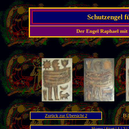
Schutzengel f
Der Engel Raphael mit 
Bi
Zurück zur Übersicht 2
Home
|
Start
|
1
|
2
|