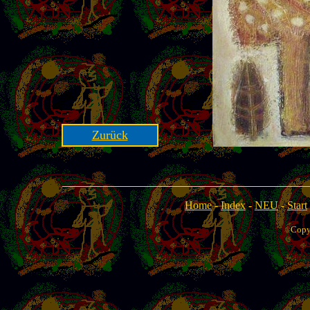
Zurück
Home
-
Index
-
NEU
-
Start
Copy