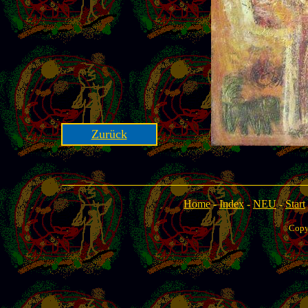
Zurück
Home
-
Index
-
NEU
-
Start
Copy