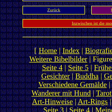
Zurück
Inzwischen ist die mo
[
Home
|
Index
|
Biografi
Weitere Bibelbilder
| Figure
Seite 4
|
Seite 5
|
Frühe
Gesichter
|
Buddha
|
Ge
Verschiedene Gemälde
Wanderer mit Hund
|
Tarot
Art-Hinweise
|
Art-Rings
|
Seite 3
|
Seite 4
|
Meine