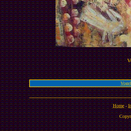
V
Vogel
Home
-
I
Copyr