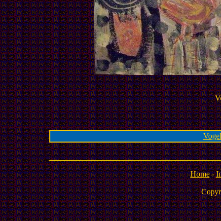
V
Vogel
Home
-
I
Copyr