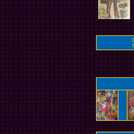
D
Z
.