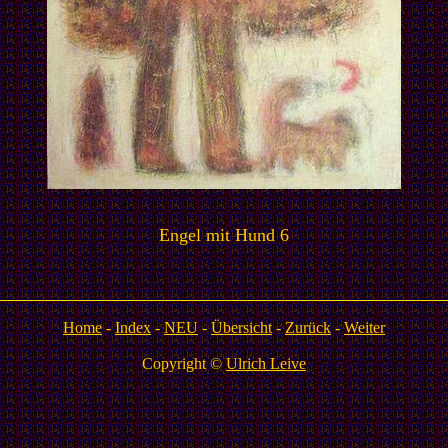
Engel mit Hund 6
Home
-
Index
-
NEU
-
Übersicht
-
Zurück
-
Weiter
Copyright ©
Ulrich Leive