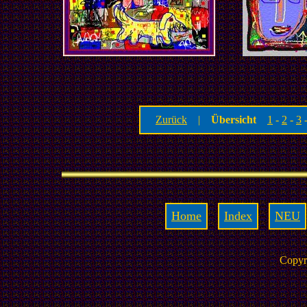
Zurück
|
Übersicht
1
-
2
-
3
Home
Index
NEU
Copyr