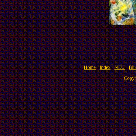
Home
-
Index
-
NEU
-
Blu
Copyr