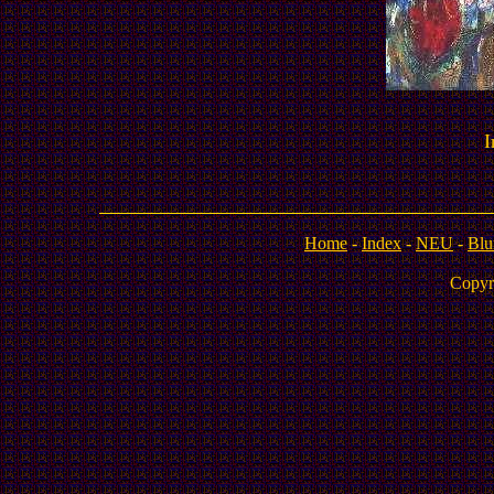
I
Home
-
Index
-
NEU
-
Blu
Copyr