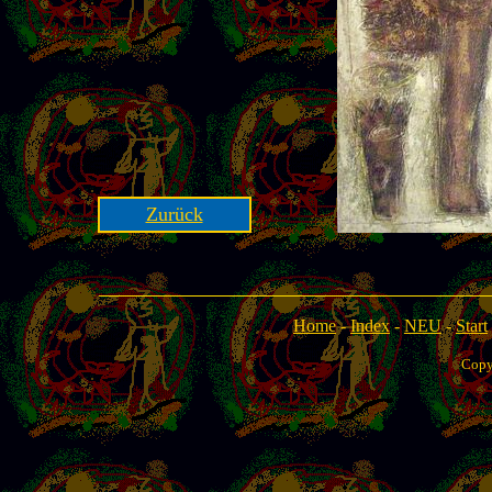
Zurück
Home
-
Index
-
NEU
-
Start
Copy