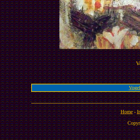
V
Vogel
Home
-
I
Copyr