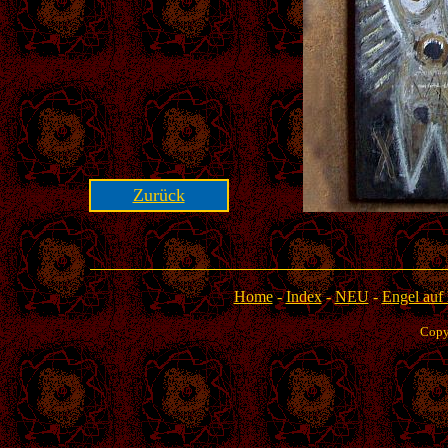
Zurück
Home
-
Index
-
NEU
-
Engel auf 
Copy