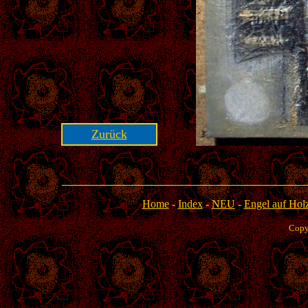
Zurück
Home
-
Index
-
NEU
-
Engel auf Holz
Copy