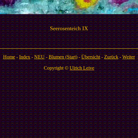
Seerosenteich IX
Home
-
Index
-
NEU
-
Blumen (Start)
-
Übersicht
-
Zurück
-
Weiter
Copyright ©
Ulrich Leive