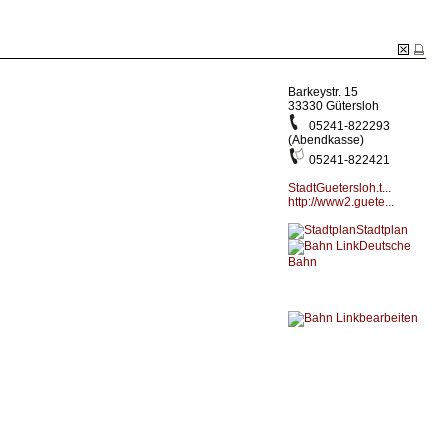
Barkeystr. 15
33330 Gütersloh
05241-822293
(Abendkasse)
05241-822421
StadtGuetersloh.t...
http://www2.guete...
Stadtplan
Deutsche
Bahn
bearbeiten