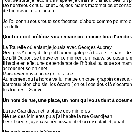
Tout de suite je reconnus Papa et je criais à Maman, très fort p
De nombreux chut... chut... et, des mains maternelles et con
de bienséance au théâtre.
Je l'ai connu sous toute ses facettes, d'abord comme peintre
"vedette".
Quel endroit préférez-vous revoir en premier lors d'un de 
La Tourelle où enfant je jouais avec Georges Aubrey
Georges Aubrey dit le p'tit Dupont galope à travers le parc "de 
Le p'tit Dupont se trouve en ce moment en mauvaise posture p
Il habite en effet une dépendance de l'hôpital puisque sa mama
accoucheuse en chef.
Mais revenons à notre grille fatale.
Au moment où la horde va lui mettre un cruel grappin dessus, d'
barreaux bien choisis, les écarte ( eh oui ces deux là s'écarten
les fourrés... Sauvé.
Un nom de rue, une place, un nom qui vous tient à coeur 
La rue Grandjean et la place des minières
Né rue des Minières puis j'ai habité la rue Grandjean
Les choeurs joyeux se réunissaient et on discutait et jouait...