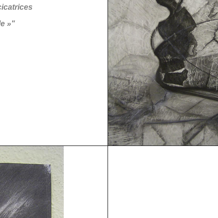
cicatrices
le »"