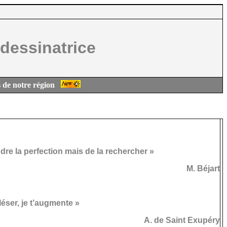
 dessinatrice
s de notre région
ndre la perfection mais de la rechercher »
M. Béjart
e léser, je t’augmente »
A. de Saint Exupéry