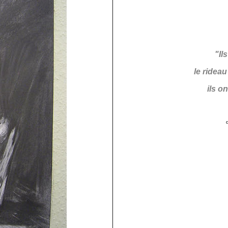
"Il
le rideau
ils o