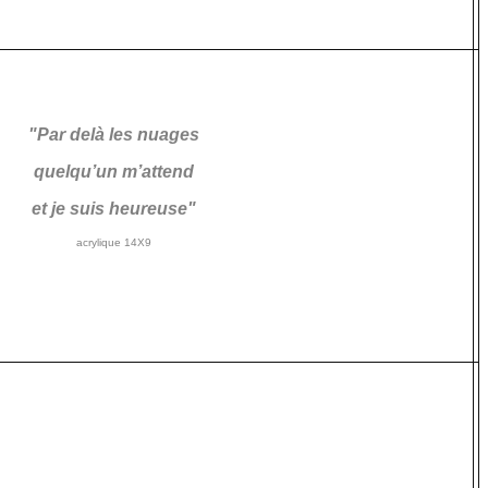
"Par delà les nuages
quelqu’un m’attend
et je suis heureuse"
acrylique 14X9