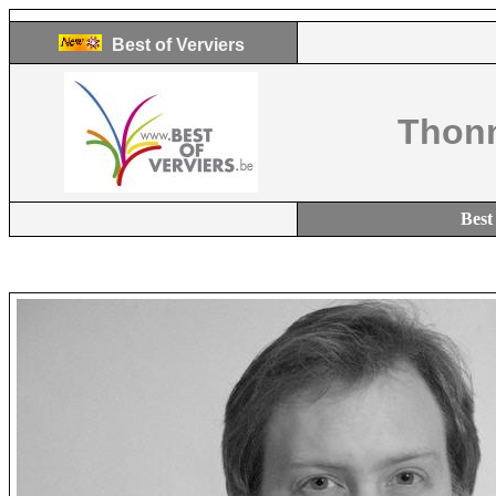
Best of Verviers
Thonn
Best 