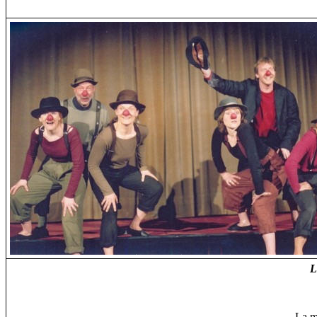
L
La m