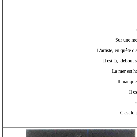
Sur une mer
L'artiste, en quête d'
Il est là, debout 
La mer est ho
Il manque 
Il e
«
C'est le p