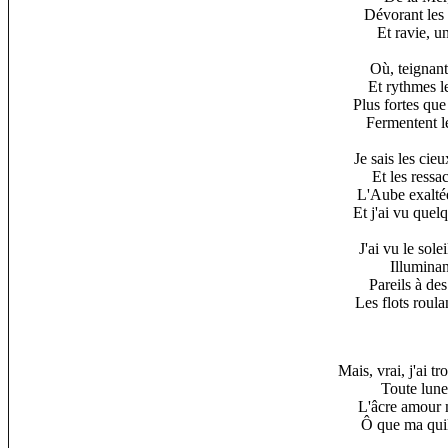
Dévorant les 
Et ravie, u
Où, teignant 
Et rythmes le
Plus fortes que 
Fermentent l
Je sais les cie
Et les ressac
L'Aube exalté
Et j'ai vu quel
J'ai vu le sole
Illuminan
Pareils à de
Les flots roula
Mais, vrai, j'ai t
Toute lune 
L'âcre amour m
Ô que ma quill