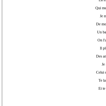
Qui me
Je 
De mon
Un ba
On l'
Il p
Des an
Je
Celui q
Te la
Et te