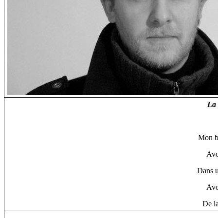
La
Mon b
Avo
Dans u
Avo
De la