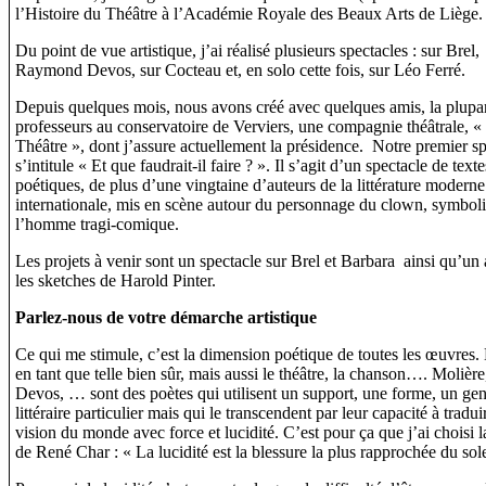
l’Histoire du Théâtre à l’Académie Royale des Beaux Arts de Liège.
Du point de vue artistique, j’ai réalisé plusieurs spectacles : sur Brel,
Raymond Devos, sur Cocteau et, en solo cette fois, sur Léo Ferré.
Depuis quelques mois, nous avons créé avec quelques amis, la plupar
professeurs au conservatoire de Verviers, une compagnie théâtrale, «
Théâtre », dont j’assure actuellement la présidence. Notre premier sp
s’intitule « Et que faudrait-il faire ? ». Il s’agit d’un spectacle de texte
poétiques, de plus d’une vingtaine d’auteurs de la littérature moderne
internationale, mis en scène autour du personnage du clown, symboli
l’homme tragi-comique.
Les projets à venir sont un spectacle sur Brel et Barbara ainsi qu’un 
les sketches de Harold Pinter.
Parlez-nous de votre démarche artistique
Ce qui me stimule, c’est la dimension poétique de toutes les œuvres.
en tant que telle bien sûr, mais aussi le théâtre, la chanson…. Molière
Devos, … sont des poètes qui utilisent un support, une forme, un ge
littéraire particulier mais qui le transcendent par leur capacité à tradui
vision du monde avec force et lucidité. C’est pour ça que j’ai choisi la
de René Char : « La lucidité est la blessure la plus rapprochée du sole