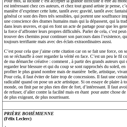
Pour moi, la lucidité c’est accepter la grande difficulté d’être au mon
est intéressant chez ces auteurs, et chez tout grand artiste je pense, c’e
manière d’exprimer cette lutte, tantôt avec gravité, tantôt avec fantais
général ce sont des êtres très sensibles, qui portent une souffrance im
une conscience des drames humains mais qui la dépassent, qui la trad
dans leurs œuvres, et qui en font un acte de partage pour que les gen
la force d’affronter leurs propres difficultés. Parler de cela, c’est peut
trouver des chemins pour continuer son parcours dans l’existence, qui
toujours terrifiante mais avec des éclats extraordinaires aussi.
C’est pour cela que j’aime cette citation car on se fait une force, on s
on se réchauffe à oser regarder la vérité en face. C’est un peu le fil 
de ma démarche créative : comment , à partir des grands auteurs qui 
regarder leur blessure et qui du coup se sont rapprochés du soleil, en 
profiter le plus grand nombre mais de manière belle, artistique, vivan
Pour cela, il faut éviter de faire trop de concessions. Il faut une certai
radicalité quand on pose un acte artistique. Si on essaye de plaire à to
monde, on finit par ne plus rien dire de fort, d’intéressant. Il faut avo
de refuser, d’aller contre la facilité mais en étant pour autre chose de
de plus exigeant, de plus nourrissant.
PRIÈRE BOHÉMIENNE
(Félix Leclerc)