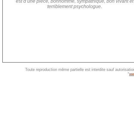
est d’une pièce, bonhomme, sympathique, bon vivant et
terriblement psychologue.
Toute reproduction même partielle est interdite sauf autorisatio
"
ww