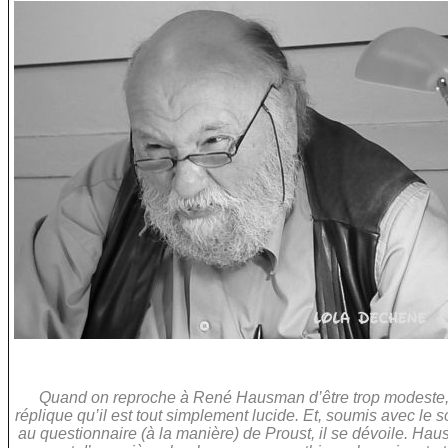
Quand on reproche à René Hausman d’être trop modeste, 
réplique qu’il est tout simplement lucide. Et, soumis avec le s
au questionnaire (à la manière) de Proust, il se dévoile. Ha