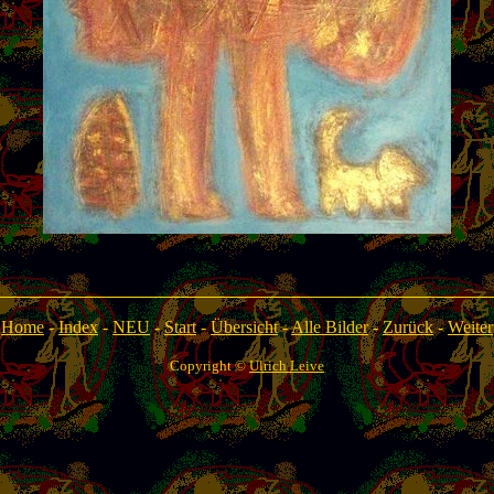
Home
-
Index
-
NEU
-
Start
-
Übersicht
-
Alle Bilder
-
Zurück
-
Weiter
Copyright ©
Ulrich Leive