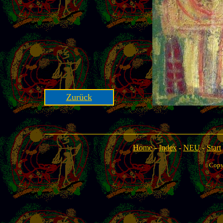
Zurück
Home
-
Index
-
NEU
-
Start
Copy