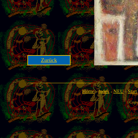
Zurück
Home
-
Index
-
NEU
-
Start
Copy