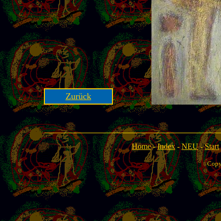
Zurück
Home
-
Index
-
NEU
-
Start
Copy