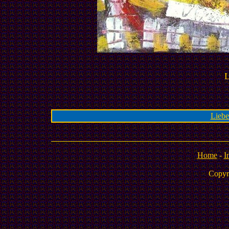
L
Liebe
Home
-
I
Copyr