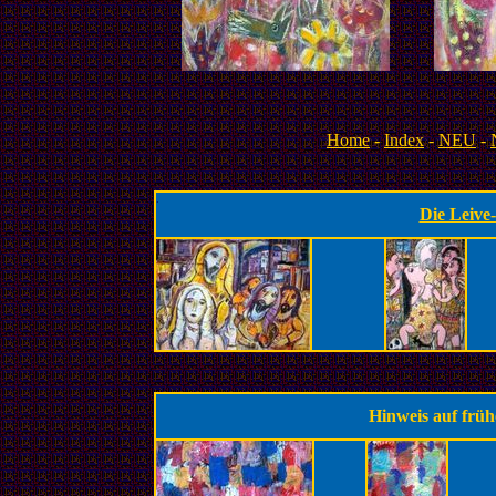
Home
-
Index
-
NEU
-
.
Die Leive-
Hinweis auf frü