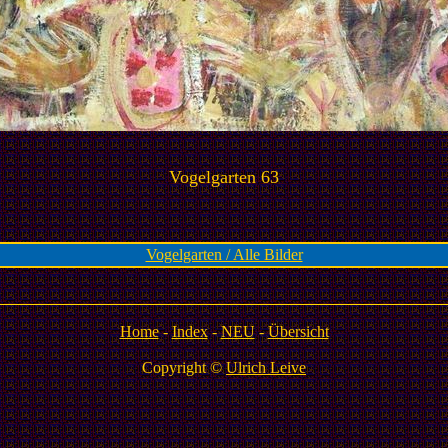
Vogelgarten 63
Vogelgarten / Alle Bilder
Home
-
Index
-
NEU
-
Übersicht
Copyright ©
Ulrich Leive