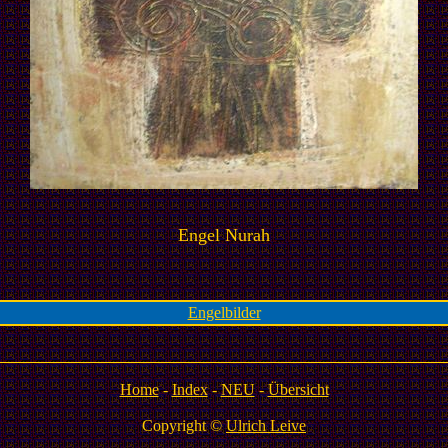
Engel Nurah
Engelbilder
Home
-
Index
-
NEU
-
Übersicht
Copyright ©
Ulrich Leive