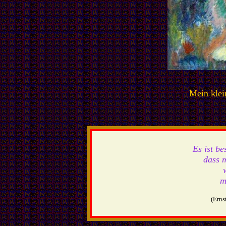
Mein kle
Es ist be
dass 
m
(Erns