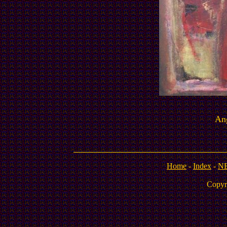
An
Home
-
Index
-
N
Copyr